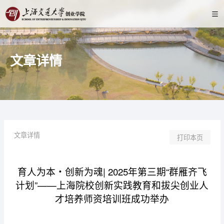
文章详情
文章详情
打印本页
育人为本・创新为魂| 2025年第三期“群雁齐飞
计划”——上海院校创新实践教育和拔尖创业人
才培养师资培训班成功举办